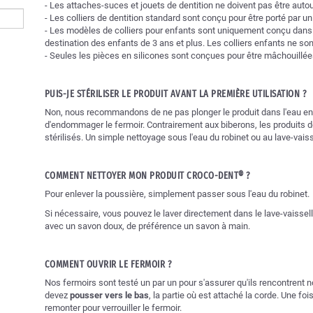
- Les attaches-suces et jouets de dentition ne doivent pas être auto
- Les colliers de dentition standard sont conçu pour être porté par un
- Les modèles de colliers pour enfants sont uniquement conçu dans 
destination des enfants de 3 ans et plus. Les colliers enfants ne so
- Seules les pièces en silicones sont conçues pour être mâchouillée
PUIS-JE STÉRILISER LE PRODUIT AVANT LA PREMIÈRE UTILISATION ?
Non, nous recommandons de ne pas plonger le produit dans l'eau en ébu
d'endommager le fermoir. Contrairement aux biberons, les produits d
stérilisés. Un simple nettoyage sous l'eau du robinet ou au lave-vais
COMMENT NETTOYER MON PRODUIT CROCO-DENT® ?
Pour enlever la poussière, simplement passer sous l'eau du robinet.
Si nécessaire, vous pouvez le laver directement dans le lave-vaissel
avec un savon doux, de préférence un savon à main.
COMMENT OUVRIR LE FERMOIR ?
Nos fermoirs sont testé un par un pour s'assurer qu'ils rencontrent no
devez
pousser vers le bas
, la partie où est attaché la corde. Une 
remonter pour verrouiller le fermoir.