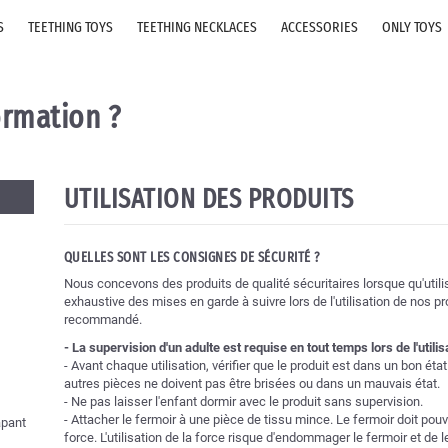
S
TEETHING TOYS
TEETHING NECKLACES
ACCESSORIES
ONLY TOYS
ormation ?
UTILISATION DES PRODUITS
QUELLES SONT LES CONSIGNES DE SÉCURITÉ ?
Nous concevons des produits de qualité sécuritaires lorsque qu'utili
exhaustive des mises en garde à suivre lors de l'utilisation de nos p
recommandé.
- La supervision d'un adulte est requise en tout temps lors de l'utilis
- Avant chaque utilisation, vérifier que le produit est dans un bon éta
autres pièces ne doivent pas être brisées ou dans un mauvais état.
- Ne pas laisser l'enfant dormir avec le produit sans supervision.
- Attacher le fermoir à une pièce de tissu mince. Le fermoir doit pouv
apant
force. L'utilisation de la force risque d'endommager le fermoir et de le